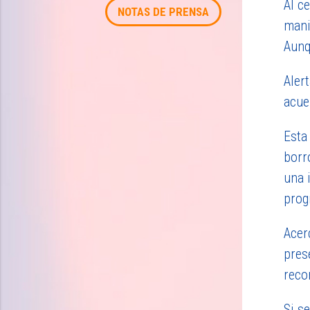
Al c
NOTAS DE PRENSA
mani
Aunq
Aler
acue
Esta
borr
una 
prog
Acer
pres
reco
Si s