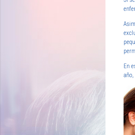
enfe
Asim
excl
pequ
permi
En e
año,