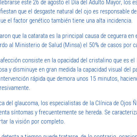
elebrarse este 26 de agosto el Día del Adulto Mayor, los e
fiestan que el desgaste natural del ojo es responsable d
ue el factor genético también tiene una alta incidencia.
taron que la catarata es la principal causa de ceguera en 
rdo al Ministerio de Salud (Minsa) el 50% de casos por c
 afección consiste en la opacidad del cristalino que es el 
osa y disminuye en gran medida la capacidad visual del pac
intervención rápida que demora unos 15 minutos, haciend
resivamente.
ca del glaucoma, los especialistas de la Clínica de Ojos 
enta síntomas y frecuentemente se hereda. Se caracteriza p
rtar la visión por completo.
e detecta a tiempo puede tratarse, de lo contrario, ocasio